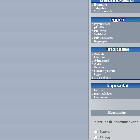
::
Bemutató
::
Telepítés
::
Változtatások
::
PsychoStats
::
phpUA
::
PHPrcon
::
WebMod
::
PrivatePlayers
::
Régiségek
::
Alapok
::
Clanmod
::
Adminmod
::
AMX
::
Statsme
::
Cheating-Death
::
Egyéb
::
1.5-ös fájlok
::
Fórum
::
Elérhetőségek
::
Impresszum