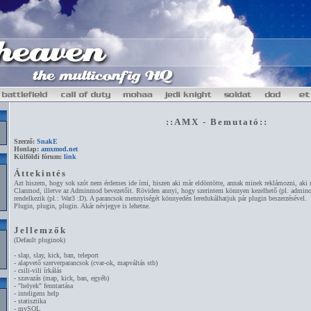
::AMX - Bemutató::
Szerző:
SnakE
Honlap:
amxmod.net
Külföldi fórum:
link
Áttekintés
Azt hiszem, hogy sok szót nem érdemes ide írni, hiszen aki már eldöntötte, annak minek reklámozni, aki
Clanmod, illetve az Adminmod bevezetőit. Röviden annyi, hogy szerintem könnyen kezelhető (pl. adminok
rendelkezik (pl.: War3 :D). A parancsok mennyiségét könnyedén leredukálhatjuk pár plugin beszerzésével.
Plugin, plugin, plugin. Akár névjegye is lehetne.
Jellemzők
(Default pluginok)
- slap, slay, kick, ban, teleport
- alapvető szerverparancsok (cvar-ok, mapváltás stb)
- csili-vili írkálás
- szavazás (map, kick, ban, egyéb)
- "helyek" fenntartása
- inteligens help
- statisztika
- mySQL