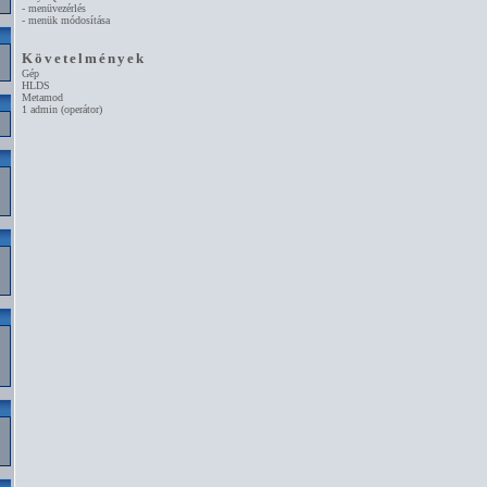
- menüvezérlés
- menük módosítása
Követelmények
Gép
HLDS
Metamod
1 admin (operátor)