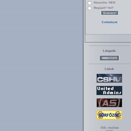
Látogatók
0000137479
Linkek
XML verzióban
a hírek.