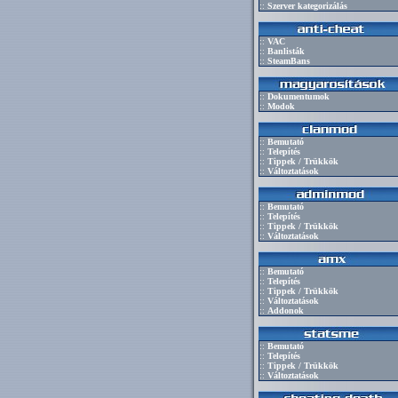
::
Szerver kategorizálás
::
VAC
::
Banlisták
::
SteamBans
::
Dokumentumok
::
Modok
::
Bemutató
::
Telepítés
::
Tippek / Trükkök
::
Változtatások
::
Bemutató
::
Telepítés
::
Tippek / Trükkök
::
Változtatások
::
Bemutató
::
Telepítés
::
Tippek / Trükkök
::
Változtatások
::
Addonok
::
Bemutató
::
Telepítés
::
Tippek / Trükkök
::
Változtatások