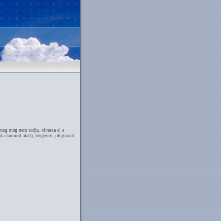
 meg még nem tudja, olvassa el a
 clanmod alatt), tengernyi pluginnal