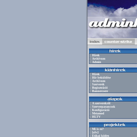
::
Hírek
::
Archívum
::
Admin
::
Hírek
::
Hír beküldése
::
Archívum
::
Szerverek
::
Regisztráció
::
Bannercsere
::
A szerverekről
::
Szerverparancsok
::
Konfiguráció
::
Metamod
::
HLTV
::
Mi is ez?
::
[aSc]
::
Etikai kódex