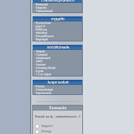
::
Bemutató
::
Telepítés
::
Változtatások
::
PsychoStats
::
phpUA
::
PHPrcon
::
WebMod
::
PrivatePlayers
::
Régiségek
::
Alapok
::
Clanmod
::
Adminmod
::
AMX
::
Statsme
::
Cheating-Death
::
Egyéb
::
1.5-ös fájlok
::
Fórum
::
Elérhetőségek
::
Impresszum