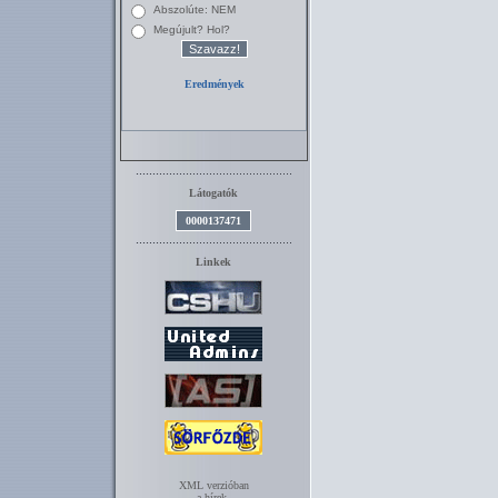
Látogatók
0000137471
Linkek
XML verzióban
a hírek.