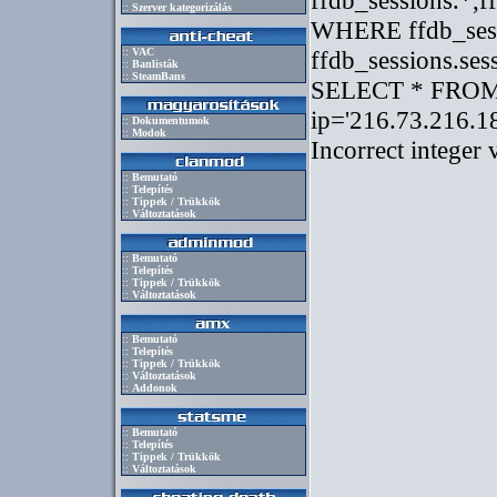
::
Szerver kategorizálás
::
VAC
::
Banlisták
::
SteamBans
::
Dokumentumok
::
Modok
::
Bemutató
::
Telepítés
::
Tippek / Trükkök
::
Változtatások
::
Bemutató
::
Telepítés
::
Tippek / Trükkök
::
Változtatások
::
Bemutató
::
Telepítés
::
Tippek / Trükkök
::
Változtatások
::
Addonok
::
Bemutató
::
Telepítés
::
Tippek / Trükkök
::
Változtatások