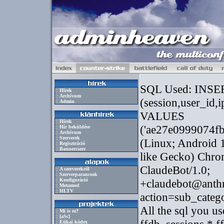
::
Hírek
::
Archívum
::
Admin
::
Hírek
::
Hír beküldése
::
Archívum
::
Szerverek
::
Regisztráció
::
Bannercsere
::
A szerverekről
::
Szerverparancsok
::
Konfiguráció
::
Metamod
::
HLTV
::
Mi is ez?
::
[aSc]
::
Etikai kódex